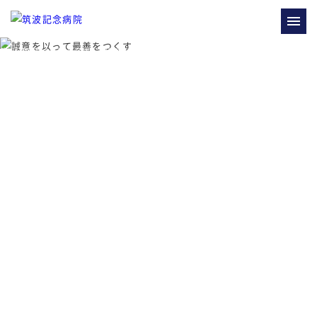
筑波記念病院の新卒・既卒 求人・採用サイト。医療、看護、診療技術、事務の新卒・中途を募集していま